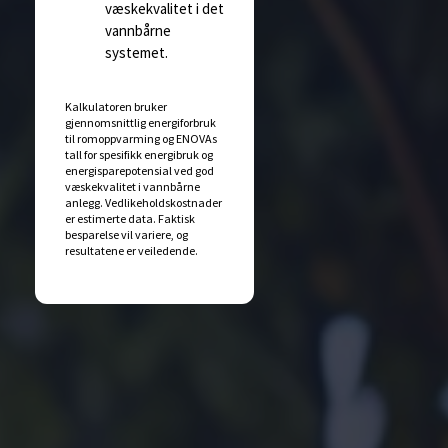
væskekvalitet i det
vannbårne
systemet.
Kalkulatoren bruker
gjennomsnittlig energiforbruk
til romoppvarming og ENOVAs
tall for spesifikk energibruk og
energisparepotensial ved god
væskekvalitet i vannbårne
anlegg. Vedlikeholdskostnader
er estimerte data. Faktisk
besparelse vil variere, og
resultatene er veiledende.