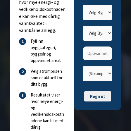
kalkulat
hvor mye energi- og
oren på
o
g du vil
også få
tilsendt
resultatet til
nytt
vedlikeholdskostnaden
e kan øke med dårlig
vannkvalitet i
vannbårne anlegg.
din e-post
Fyll inn
byggkategori,
byggeår og
oppvarmet areal.
Velg strømprisen
som er aktuell for
ditt bygg.
Resultatet viser
Regn ut
hvor høye energi-
og
vedlikeholdskostn
adene kan bli med
dårlig